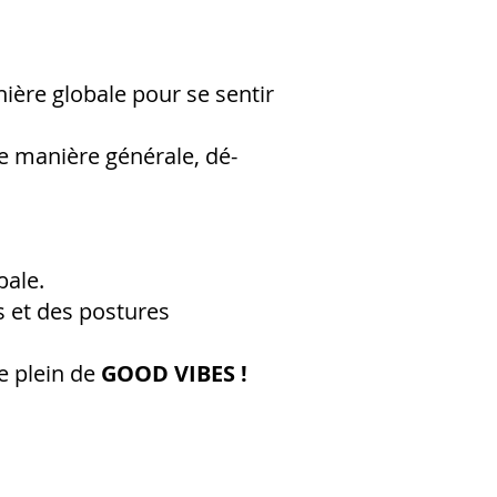
nière globale pour se sentir
ne manière générale, dé-
ale.​
s et des postures
le plein de
GOOD VIBES !