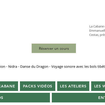
La Cabane 
Emmanuelle
Cestas, pr
Réserver un cours
tion - Nidra - Danse du Dragon - Voyage sonore avec les bols tibét
 CABANE
PACKS VIDÉOS
LES ATELIERS
LES 
OS
EN