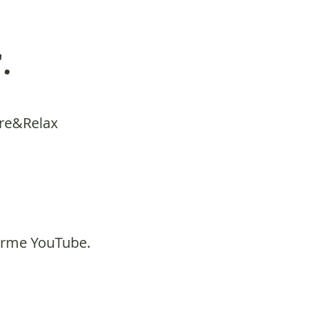
.
ire&Relax
forme YouTube.